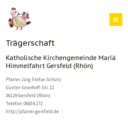
Zum
Inhalt
springen
Mai
Men
Trägerschaft
Katholische Kirchengemeinde Mariä
Himmelfahrt Gersfeld (Rhön)
Pfarrer Jörg Stefan Schütz
Günter-Gronhoff-Str. 12
36129 Gersfeld (Rhön)
Telefon: 06654 272
http://pfarrei-gersfeld.de